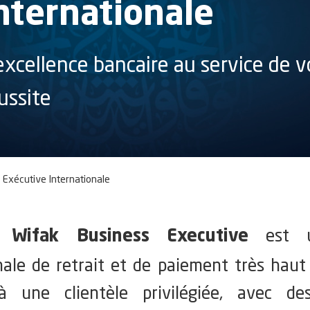
nternationale
excellence bancaire au service de v
ussite
 Exécutive Internationale
te
est u
Wifak Business Executive
nale de retrait et de paiement très ha
à une clientèle privilégiée, avec de