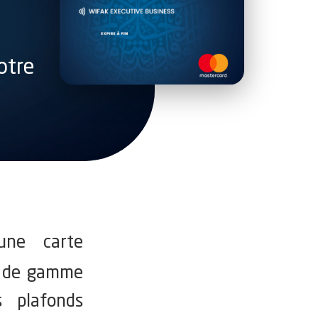
otre
ne carte
ut de gamme
s plafonds