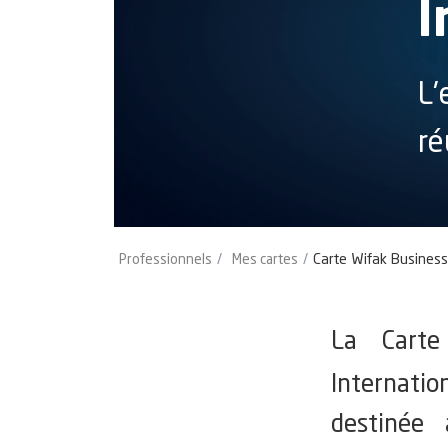
I
L'
ré
Professionnels
Mes cartes
Carte Wifak Business
La Car
Internatio
destinée 