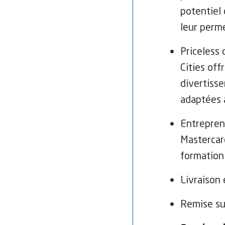
potentiel 
leur perm
Priceless 
Cities off
divertisse
adaptées a
Entrepren
Mastercard
formation 
Livraison 
Remise su