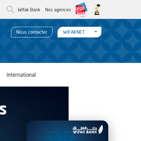
Wifak Bank
Nos agences
Toggle Menu WifakNet
Nous contacter
WIFAKNET
International
s