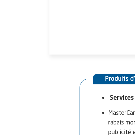
Produits d
Services 
MasterCar
rabais mon
publicité e