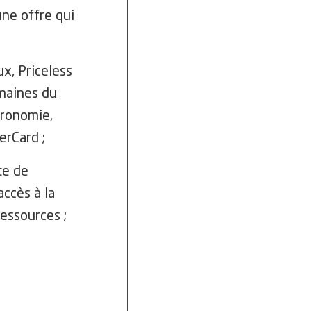
une offre qui
ux, Priceless
omaines du
stronomie,
terCard ;
te de
accès à la
ressources ;