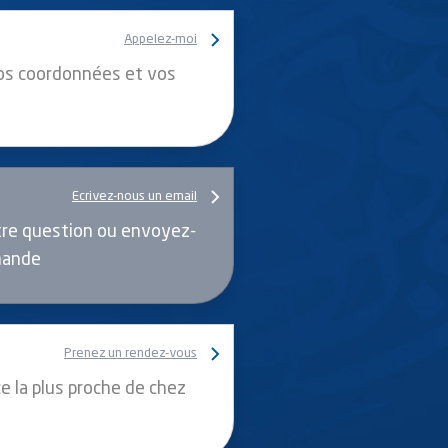
Appelez-moi
os coordonnées et vos
Ecrivez-nous un email
re question ou envoyez-
mande
Prenez un rendez-vous
e la plus proche de chez