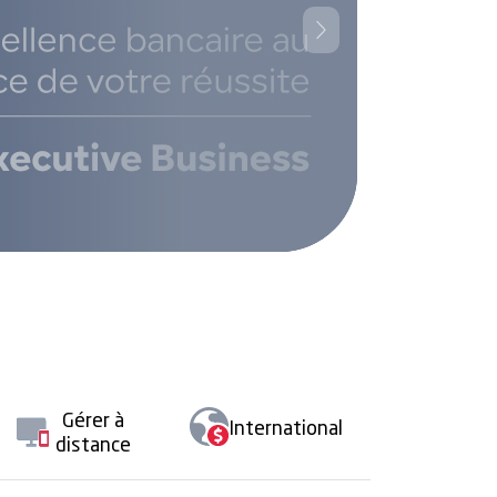
Next
Gérer à
International
distance