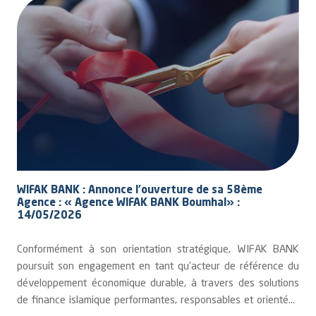
le conseil et l’accompagnement, considérés comme des leviers
majeurs de performance et de création de valeur durable
À l’occasion de cette ouverture, les 50 premiers clients
bénéficieront d’une gratuité annuelle des frais de tenue de
compte.
WIFAK BANK : Annonce l’ouverture de sa 58ème
Agence : « Agence WIFAK BANK Boumhal» :
14/05/2026
Conformément à son orientation stratégique, WIFAK BANK
poursuit son engagement en tant qu’acteur de référence du
développement économique durable, à travers des solutions
de finance islamique performantes, responsables et orientées