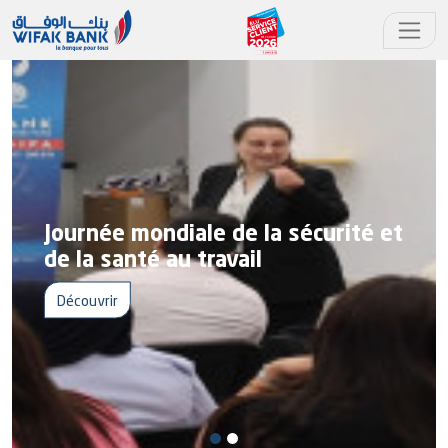
Wifak Bank consolide son
leadership orienté client en étant
élue Service Client de l’Année
2026 pour la 4ᵉ année
consécutive – catégorie Banque
Islamique
Découvrir