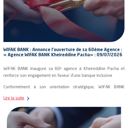
WIFAK BANK : Annonce l’ouverture de sa 60ème Agence :
« Agence WIFAK BANK Kheireddine Pacha» : 09/07/2026
WIFAK BANK inaugure sa 60ᵉ agence à Kheireddine Pacha et
renforce son engagement en faveur d’une banque inclusive
Conformément à son orientation stratégique, WIFAK BANK
poursuit son engagement en tant qu’acteur de référence du
Lire la suite
développement économique durable, à travers des solutions de
finance islamique performantes, responsables et orientées client.
S’inscrivant dans une stratégie d’extension maîtrisée de son
réseau, visant à renforcer sa couverture territoriale et à