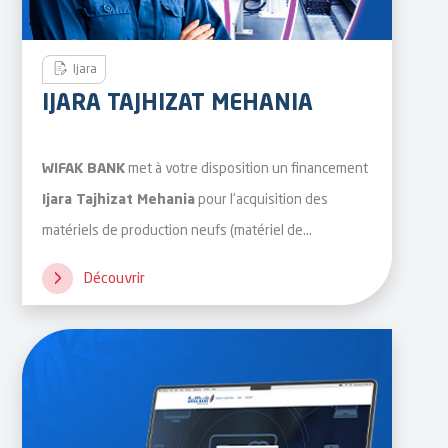
Ijara
IJARA TAJHIZAT MEHANIA
met à votre disposition un financement
WIFAK BANK
pour l'acquisition des
Ijara Tajhizat Mehania
matériels de production neufs (matériel de
production, machines-outils, équipements, etc.). Un
Découvrir
financement (alternatif au crédit à intérêt) basé sur la
technique
(alternative au leasing)
IJARA
conformément aux principes de la finance islamique.