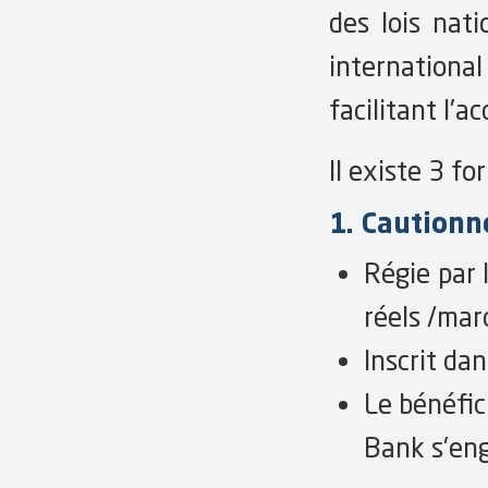
des lois nat
internation
facilitant l'
Il existe 3 fo
1. Cautionn
Régie par 
réels /mar
Inscrit da
Le bénéfic
Bank s'eng