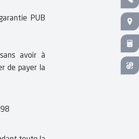
 garantie PUB
Agences
Simulateurs
sans avoir à
r de payer la
Convertisseur
 98
ndant toute la