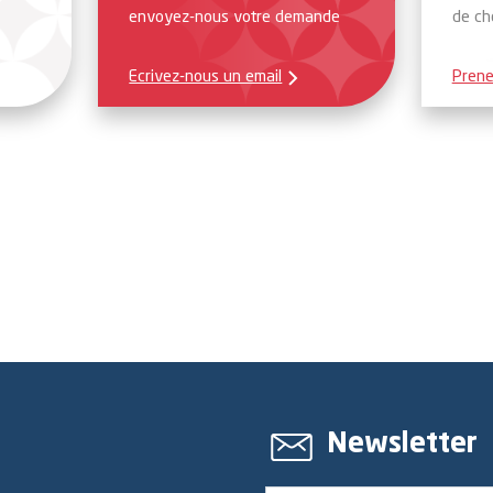
envoyez-nous votre demande
de ch
Ecrivez-nous un email
Prene
Newsletter