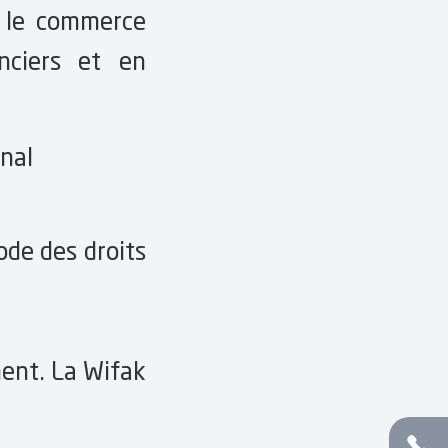
s le commerce
nciers et en
onal
ode des droits
ment. La Wifak
Appelez nous