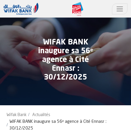
WIFAK BANK
inaugure sa 56ᵉ
agence à Cité
Ennasr :
30/12/2025
Wifak Bank
Actualités
WIFAK BANK inaugure sa 56ᵉ agence à Cité Ennasr :
30/12/2025