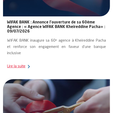
WIFAK BANK : Annonce l’ouverture de sa 60ème
Agence : « Agence WIFAK BANK Kheireddine Pacha» :
09/07/2026
WIFAK BANK inaugure sa 60ᵉ agence à Kheireddine Pacha
et renforce son engagement en faveur d’une banque
inclusive
Conformément à son orientation stratégique, WIFAK BANK
Lire la suite
poursuit son engagement en tant qu’acteur de référence du
développement économique durable, à travers des solutions
de finance islamique performantes, responsables et
orientées client.
S’inscrivant dans une stratégie d’extension maîtrisée de son
réseau, visant à renforcer sa couverture territoriale et à
consolider sa proximité à l’échelle nationale, WIFAK BANK
annonce l’ouverture officielle de sa 60ᵉ agence « l’Agence