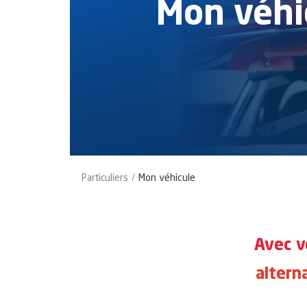
Mon véhi
Particuliers
Mon véhicule
Avec v
alterna