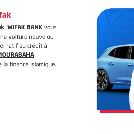
fak
,
vous
ak
WIFAK BANK
 une voiture neuve ou
ernatif au crédit à
MOURABAHA
la finance islamique.