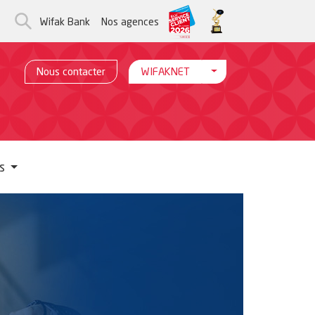
Wifak Bank
Nos agences
Toggle Menu WifakNet
Nous contacter
WIFAKNET
es