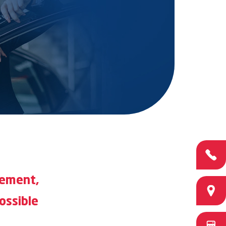
Appelez nous
cement,
Agences
ossible