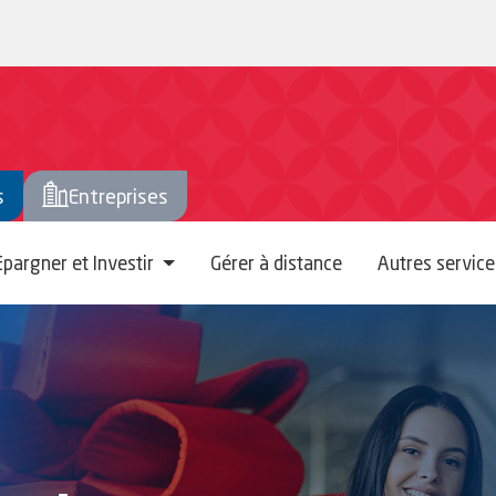
rs
s
Entreprises
Epargner et Investir
Gérer à distance
Autres servic