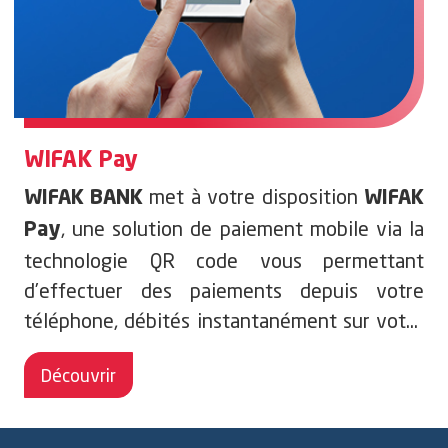
WIFAK Pay
met à votre disposition
WIFAK BANK
WIFAK
,
une solution de paiement mobile via la
Pay
technologie QR code vous permettant
d’effectuer des paiements depuis votre
téléphone, débités instantanément sur votre
compte. Désormais vous pouvez payer vos
Découvrir
achats de produits et services en toute
sécurité, d’une manière plus simple et plus
rapide.